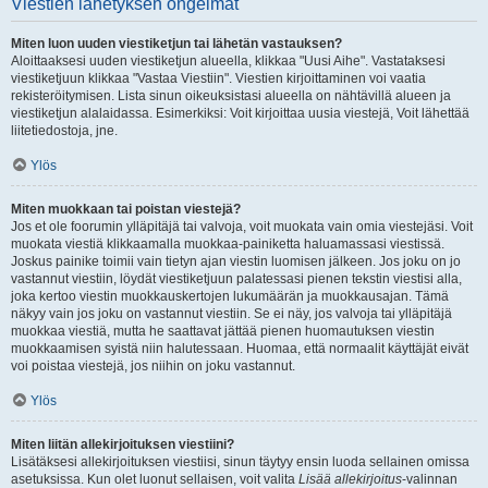
Viestien lähetyksen ongelmat
Miten luon uuden viestiketjun tai lähetän vastauksen?
Aloittaaksesi uuden viestiketjun alueella, klikkaa "Uusi Aihe". Vastataksesi
viestiketjuun klikkaa "Vastaa Viestiin". Viestien kirjoittaminen voi vaatia
rekisteröitymisen. Lista sinun oikeuksistasi alueella on nähtävillä alueen ja
viestiketjun alalaidassa. Esimerkiksi: Voit kirjoittaa uusia viestejä, Voit lähettää
liitetiedostoja, jne.
Ylös
Miten muokkaan tai poistan viestejä?
Jos et ole foorumin ylläpitäjä tai valvoja, voit muokata vain omia viestejäsi. Voit
muokata viestiä klikkaamalla muokkaa-painiketta haluamassasi viestissä.
Joskus painike toimii vain tietyn ajan viestin luomisen jälkeen. Jos joku on jo
vastannut viestiin, löydät viestiketjuun palatessasi pienen tekstin viestisi alla,
joka kertoo viestin muokkauskertojen lukumäärän ja muokkausajan. Tämä
näkyy vain jos joku on vastannut viestiin. Se ei näy, jos valvoja tai ylläpitäjä
muokkaa viestiä, mutta he saattavat jättää pienen huomautuksen viestin
muokkaamisen syistä niin halutessaan. Huomaa, että normaalit käyttäjät eivät
voi poistaa viestejä, jos niihin on joku vastannut.
Ylös
Miten liitän allekirjoituksen viestiini?
Lisätäksesi allekirjoituksen viestiisi, sinun täytyy ensin luoda sellainen omissa
asetuksissa. Kun olet luonut sellaisen, voit valita
Lisää allekirjoitus
-valinnan