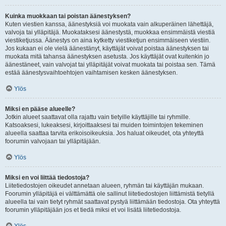
Kuinka muokkaan tai poistan äänestyksen?
Kuten viestien kanssa, äänestyksiä voi muokata vain alkuperäinen lähettäjä,
valvoja tai ylläpitäjä. Muokataksesi äänestystä, muokkaa ensimmäistä viestiä
viestiketjussa. Äänestys on aina kytketty viestiketjun ensimmäiseen viestiin.
Jos kukaan ei ole vielä äänestänyt, käyttäjät voivat poistaa äänestyksen tai
muokata mitä tahansa äänestyksen asetusta. Jos käyttäjät ovat kuitenkin jo
äänestäneet, vain valvojat tai ylläpitäjät voivat muokata tai poistaa sen. Tämä
estää äänestysvaihtoehtojen vaihtamisen kesken äänestyksen.
Ylös
Miksi en pääse alueelle?
Jotkin alueet saattavat olla rajattu vain tietyille käyttäjille tai ryhmille.
Katsoaksesi, lukeaksesi, kirjoittaaksesi tai muiden toimintojen tekeminen
alueella saattaa tarvita erikoisoikeuksia. Jos haluat oikeudet, ota yhteyttä
foorumin valvojaan tai ylläpitäjään.
Ylös
Miksi en voi liittää tiedostoja?
Liitetiedostojen oikeudet annetaan alueen, ryhmän tai käyttäjän mukaan.
Foorumin ylläpitäjä ei välttämättä ole sallinut liitetiedostojen liittämistä tietyllä
alueella tai vain tietyt ryhmät saattavat pystyä liittämään tiedostoja. Ota yhteyttä
foorumin ylläpitäjään jos et tiedä miksi et voi lisätä liitetiedostoja.