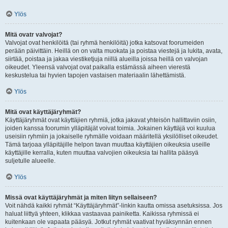
Ylös
Mitä ovatr valvojat?
Valvojat ovat henkilöitä (tai ryhmä henkilöitä) jotka katsovat foorumeiden
perään päivittäin. Heillä on on valta muokata ja poistaa viestejä ja lukita, avata,
siirtää, poistaa ja jakaa viestiketjuja niillä alueilla joissa heillä on valvojan
oikeudet. Yleensä valvojat ovat paikalla estämässä aiheen vierestä
keskustelua tai hyvien tapojen vastaisen materiaalin lähettämistä.
Ylös
Mitä ovat käyttäjäryhmät?
Käyttäjäryhmät ovat käyttäjien ryhmiä, jotka jakavat yhteisön hallittaviin osiin,
joiden kanssa foorumin ylläpitäjät voivat toimia. Jokainen käyttäjä voi kuulua
useisiin ryhmiin ja jokaiselle ryhmälle voidaan määritellä yksilölliset oikeudet.
Tämä tarjoaa ylläpitäjille helpon tavan muuttaa käyttäjien oikeuksia useille
käyttäjille kerralla, kuten muuttaa valvojien oikeuksia tai hallita pääsyä
suljetulle alueelle.
Ylös
Missä ovat käyttäjäryhmät ja miten liityn sellaiseen?
Voit nähdä kaikki ryhmät “Käyttäjäryhmät”-linkin kautta omissa asetuksissa. Jos
haluat liittyä yhteen, klikkaa vastaavaa painiketta. Kaikissa ryhmissä ei
kuitenkaan ole vapaata pääsyä. Jotkut ryhmät vaativat hyväksynnän ennen