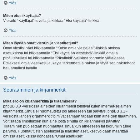
Ylös
Miten etsin käyttäjiä?
Vieraile “Käyttäjät”-sivulla ja klikkaa “Etsi käyttäjä”-linkkiä.
Ylös
Miten löydän omat viestini ja viestiketjuni?
Omat viestisi näet klikkaamalla “Katso omia viestejäsi”-linkkiä omissa
asetuksissa tai klikkaamalla “Etsi käyttäjän viesteistä”-linkkiä omalla
profiilisivullasi tai klikkaamalla “Pikalinkit”-valikkoa foorumin ylälaidassa.
Etsiäksesi omia viestiketjuja, käytä tarkennettua hakua ja täytä sen hakuehdot
haluamallasi tavalla.
Ylös
Seuraaminen ja kirjanmerkit
Mikä ero on kirjanmerkillä ja tilaamisella?
phpBB 3.0 -versiossa aiheiden kirjanmerkit toimivat kuten internet-selaimen
kirjanmerkit. Sinua ei huomautettu jos aiheeseen tuli päivitys. phpBB 3.1 -
versiosta lähtien kirjanmerkit toimivat samaan tapaan kuin aiheiden tilaaminen.
Voit saada ilmoituksen kun aihe josta sinulla on kirjanmerkki päivittyy.
Tilaaminen puolestaan huomauttaa sinua kun aiheeseen tai foorumiin tulee
päivitys. Huomautusten asetukset ja tilausten asetukset voidaan määrittää
omissa asetuksissa kohdassa “Omat asetukset”.