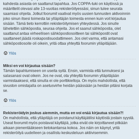
kahdesta asiasta on saattanut tapahtua. Jos COPPA-tuki on käytössä ja
määrittelit olevasi alle 13-vuotias rekisteröityessäsi, sinun tulee seurata
saamiasi ohjeita. Jotkut foorumit vaativat myös uusien tunnusten aktivoinnin
joko sinun itsesi toimesta tai ylläpitäjän toimesta ennen kuin voit kirjautua
sisään. Tämä tieto kerrottiin rekisteröitymisen yhteydessä. Jos sinulle
lähetettiin sähköpostia, seuraa ohjeita. Jos et saanut sähköpostia, olet
saattanut antaa virheellisen sähköpostiosoitteen tai sähköpostit ovat
saattaneet jäädä roskapostisuodattimeen. Jos olet varma, että antamasi
sähköpostiosoite oli oikein, yritä ottaa yhteyttä foorumin ylläpitäjään.
Ylös
Miksi en voi kirjautua sisään?
Tämän tapahtumiseen on useita syitä. Ensin, varmista että tunnuksesi ja
salasanasi ovat oikein. Jos ne ovat, ota yhteyttä foorumin ylläpitäjään
varmistaaksesi, että sinulla ei ole porttikieltoja. On myös mahdollista, että
sivuston omistajalla on asetusvirhe heidän päässään ja heidän pitäisi korjata
se.
Ylös
Rekisteröidyin joskus aiemmin, mutta en voi enää kirjautua sisään?!
On mahdollista, että ylläpitäjä on poistanut käyttäjätilisi käytöstä jostain syystä.
Useat foorumit myös poistavat käyttäjiä, jotka eivät ole kirjoittaneet pitkään
aikaan pienentääkseen tietokantansa kokoa. Jos näin on käynyt, yritä
rekisteröityä uudelleen ja osallistu keskusteluun aktiivisemmin.