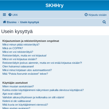
SKHHry
UKK
Kirjaudu sisään
E
Etusivu
Usein kysyttyä
t
Usein kysyttyä
s
i
Kirjautumisen ja rekisteröitymisen ongelmat
Miksi minun pitää rekisteröityä?
Mikä on COPPA?
Miksi en voi rekisteröityä?
Rekisteröidyin, mutta en voi kirjautua!
Miksi en voi kirjautua sisään?
Rekisteröidyin joskus aiemmin, mutta en voi enää kirjautua sisään?!
Olen hukannut salasanani!
Miksi minut kirjataan ulos automaattisesti?
Mitä “Poista foorumin evästeet” tekee?
Käyttäjän asetukset
Miten muutan asetuksiani?
Kuinka estän käyttäjänimeni näkymisen paikalla olevissa käyttäjissä?
Ajat ovat väärin!
Vaihdoin aikavyöhykkeen ja kellonaika on silti väärin!
Kieleni ei ole valittavana!
Mitä kuvia on käyttäjänimeni vieressä?
Miten asetan avataren?