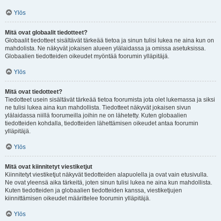
Ylös
Mitä ovat globaalit tiedotteet?
Globaalit tiedotteet sisältävät tärkeää tietoa ja sinun tulisi lukea ne aina kun on
mahdolista. Ne näkyvät jokaisen alueen ylälaidassa ja omissa asetuksissa.
Globaalien tiedotteiden oikeudet myöntää foorumin ylläpitäjä.
Ylös
Mitä ovat tiedotteet?
Tiedotteet usein sisältävät tärkeää tietoa foorumista jota olet lukemassa ja siksi
ne tulisi lukea aina kun mahdollista. Tiedotteet näkyvät jokaisen sivun
ylälaidassa niillä foorumeilla joihin ne on lähetetty. Kuten globaalien
tiedotteiden kohdalla, tiedotteiden lähettämisen oikeudet antaa foorumin
ylläpitäjä.
Ylös
Mitä ovat kiinnitetyt viestiketjut
Kiinnitetyt viestiketjut näkyvät tiedotteiden alapuolella ja ovat vain etusivulla.
Ne ovat yleensä aika tärkeitä, joten sinun tulisi lukea ne aina kun mahdollista.
Kuten tiedotteiden ja globaalien tiedotteiden kanssa, viestiketjujen
kiinnittämisen oikeudet määrittelee foorumin ylläpitäjä.
Ylös