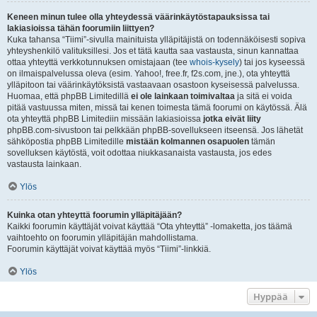
Keneen minun tulee olla yhteydessä väärinkäytöstapauksissa tai
lakiasioissa tähän foorumiin liittyen?
Kuka tahansa “Tiimi”-sivulla mainituista ylläpitäjistä on todennäköisesti sopiva
yhteyshenkilö valituksillesi. Jos et tätä kautta saa vastausta, sinun kannattaa
ottaa yhteyttä verkkotunnuksen omistajaan (tee
whois-kysely
) tai jos kyseessä
on ilmaispalvelussa oleva (esim. Yahoo!, free.fr, f2s.com, jne.), ota yhteyttä
ylläpitoon tai väärinkäytöksistä vastaavaan osastoon kyseisessä palvelussa.
Huomaa, että phpBB Limitedillä
ei ole lainkaan toimivaltaa
ja sitä ei voida
pitää vastuussa miten, missä tai kenen toimesta tämä foorumi on käytössä. Älä
ota yhteyttä phpBB Limitediin missään lakiasioissa
jotka eivät liity
phpBB.com-sivustoon tai pelkkään phpBB-sovellukseen itseensä. Jos lähetät
sähköpostia phpBB Limitedille
mistään kolmannen osapuolen
tämän
sovelluksen käytöstä, voit odottaa niukkasanaista vastausta, jos edes
vastausta lainkaan.
Ylös
Kuinka otan yhteyttä foorumin ylläpitäjään?
Kaikki foorumin käyttäjät voivat käyttää “Ota yhteyttä” -lomaketta, jos täämä
vaihtoehto on foorumin ylläpitäjän mahdollistama.
Foorumin käyttäjät voivat käyttää myös “Tiimi”-linkkiä.
Ylös
Hyppää