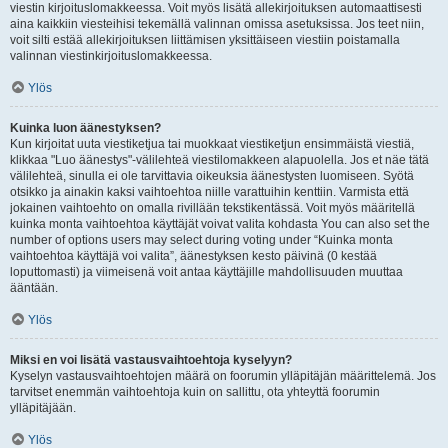
viestin kirjoituslomakkeessa. Voit myös lisätä allekirjoituksen automaattisesti
aina kaikkiin viesteihisi tekemällä valinnan omissa asetuksissa. Jos teet niin,
voit silti estää allekirjoituksen liittämisen yksittäiseen viestiin poistamalla
valinnan viestinkirjoituslomakkeessa.
Ylös
Kuinka luon äänestyksen?
Kun kirjoitat uuta viestiketjua tai muokkaat viestiketjun ensimmäistä viestiä,
klikkaa "Luo äänestys"-välilehteä viestilomakkeen alapuolella. Jos et näe tätä
välilehteä, sinulla ei ole tarvittavia oikeuksia äänestysten luomiseen. Syötä
otsikko ja ainakin kaksi vaihtoehtoa niille varattuihin kenttiin. Varmista että
jokainen vaihtoehto on omalla rivillään tekstikentässä. Voit myös määritellä
kuinka monta vaihtoehtoa käyttäjät voivat valita kohdasta You can also set the
number of options users may select during voting under “Kuinka monta
vaihtoehtoa käyttäjä voi valita”, äänestyksen kesto päivinä (0 kestää
loputtomasti) ja viimeisenä voit antaa käyttäjille mahdollisuuden muuttaa
ääntään.
Ylös
Miksi en voi lisätä vastausvaihtoehtoja kyselyyn?
Kyselyn vastausvaihtoehtojen määrä on foorumin ylläpitäjän määrittelemä. Jos
tarvitset enemmän vaihtoehtoja kuin on sallittu, ota yhteyttä foorumin
ylläpitäjään.
Ylös