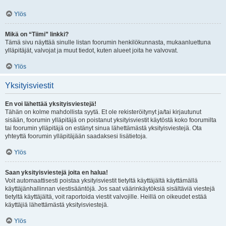
Ylös
Mikä on “Tiimi” linkki?
Tämä sivu näyttää sinulle listan foorumin henkilökunnasta, mukaanluettuna
ylläpitäjät, valvojat ja muut tiedot, kuten alueet joita he valvovat.
Ylös
Yksityisviestit
En voi lähettää yksityisviestejä!
Tähän on kolme mahdollista syytä. Et ole rekisteröitynyt ja/tai kirjautunut
sisään, foorumin ylläpitäjä on poistanut yksityisviestit käytöstä koko foorumilta
tai foorumin ylläpitäjä on estänyt sinua lähettämästä yksityisviestejä. Ota
yhteyttä foorumin ylläpitäjään saadaksesi lisätietoja.
Ylös
Saan yksityisviestejä joita en halua!
Voit automaattisesti poistaa yksityisviestit tietyltä käyttäjältä käyttämällä
käyttäjänhallinnan viestisääntöjä. Jos saat väärinkäytöksiä sisältäviä viestejä
tietyltä käyttäjältä, voit raportoida viestit valvojille. Heillä on oikeudet estää
käyttäjiä lähettämästä yksityisviestejä.
Ylös