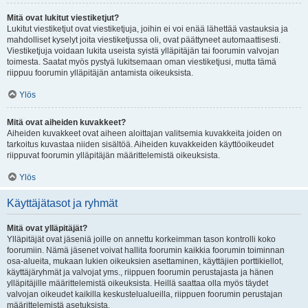
Mitä ovat lukitut viestiketjut?
Lukitut viestiketjut ovat viestiketjuja, joihin ei voi enää lähettää vastauksia ja
mahdolliset kyselyt joita viestiketjussa oli, ovat päättyneet automaattisesti.
Viestiketjuja voidaan lukita useista syistä ylläpitäjän tai foorumin valvojan
toimesta. Saatat myös pystyä lukitsemaan oman viestiketjusi, mutta tämä
riippuu foorumin ylläpitäjän antamista oikeuksista.
Ylös
Mitä ovat aiheiden kuvakkeet?
Aiheiden kuvakkeet ovat aiheen aloittajan valitsemia kuvakkeita joiden on
tarkoitus kuvastaa niiden sisältöä. Aiheiden kuvakkeiden käyttöoikeudet
riippuvat foorumin ylläpitäjän määrittelemistä oikeuksista.
Ylös
Käyttäjätasot ja ryhmät
Mitä ovat ylläpitäjät?
Ylläpitäjät ovat jäseniä joille on annettu korkeimman tason kontrolli koko
foorumiin. Nämä jäsenet voivat hallita foorumin kaikkia foorumin toiminnan
osa-alueita, mukaan lukien oikeuksien asettaminen, käyttäjien porttikiellot,
käyttäjäryhmät ja valvojat yms., riippuen foorumin perustajasta ja hänen
ylläpitäjille määrittelemistä oikeuksista. Heillä saattaa olla myös täydet
valvojan oikeudet kaikilla keskustelualueilla, riippuen foorumin perustajan
määrittelemistä asetuksista.