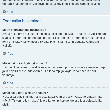
Vaihtoehtoisesti omista asetuksista voit lisätä käyttäjiä suoraan syöttämällä
heidän käyttäjänimen. Voit myös poistaa käyttäjiä listaltasi samalta sivulta.
Ylös
Foorumilta hakeminen
Miten etsin alueelta tai alueilta?
Syötä hakutermi hakukenttään, joka sijaitsee etusivulla, alueen tai viestiketjun
sivulla. Tarkennettuun hakuun pääset klikkaamalla “Tarkennettu haku”-linkkiä
joka on saatavilla jokaisella sivulla. Haun sijainti voi riippua käyttämästäsi
tyylistä.
Ylös
Miksi hakuni ei löytänyt mitään?
Hakusi oli todennäköisesti liian epämääräinen ja sisälsi useita yleisiä termejä,
joita phpBB ei ole indeksoinut. Ole tarkempi ja käytä Tarkennetun haun
valintoja.
Ylös
Miksi haku johti tyhjään sivuun!?
Hakusi palautti liian monta tulosta ja palvelin ei pystynyt käsittelemään niitä.
Käytä “Tarkennettua hakua” ja ole tarkempi hakuehdoissa ja alueissa joilta
etsit.