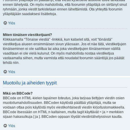
Foorumin ylläpitäjä on päättänyt, että viestit kyseiselle alueelle tulee tarkastaa
ennen lähetystä. On myös mahdollista, että foorumin ylläpitäjä on siirtänyt sinut
ryhmään, jonka viestit tarkistetaan ennen lähettämistä. Ota yhteyttä foorumin
ylläpitäjään saadaksesi lisätietoja.
Ylös
Miten tönäisen viestiketjuani?
Klikkaamalla “Tönaise viestiä” -linkkiä, kun katselet sitä, voit “tönäistä”
viestiketjua alueen ensimmäisen sivun yläosaan. Jos et näe tätä, viestiketjujen
tönäiseminen ei ole sallittua tai aika joka viestiketjujen tönäisemisen välillä
vaaditaan ei ole vielä kulunut. On myös mahdollista nostaa viestiketjua
vastaamalla siihen, mutta varmista että noudatat foorumin sääntöjä jos päätät
tehdä niin.
Ylös
Muotoilu ja aiheiden tyypit
Mikä on BBCode?
BBCode on HTML-kielen tapainen toteutus, joka tarjoaa tiettyjen viestin osien
muotoilumahdollisuuden. BBCoden käytöstä päättää ylläpitäjä, mutta se
voidaan ottaa pois käytöstä myös viestikohtaisesti viestin kirjoituslomakkeella.
BBCode itsessään on HTML:n kaltainen, mutta tagit käyttävät < ja > merkkien
sijaan hakasulkuja [ ja ]. BBCoden oppaan löydät viestinlähetyssivun kautta.
Ylös