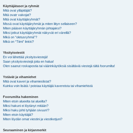
Käyttäjätasot ja ryhmät
Mitä ovat ylläpitäjät?
Mitä ovatr valvojat?
Mitä ovat käyttäjäryhmät?
Missä ovat käyttäjäryhmät ja miten liityn sellaiseen?
Miten pääsen käyttäjäryhmän johtajaksi?
Miksi jotkut käyttäjäryhmät näkyvät eri väreillä?
Mikä on “oletusryhmä”?
Mikä on “Tiimi” linkki?
Yksityisviestit
En voi lähettää yksityisviestejä!
Saan yksityisviestejä joita en halua!
Olen saanut roskapostia tai väärinkäytöksiä sisältäviä viestejä tältä foorumilta!
Ystävät ja vihamiehet
Mitä ovat kaveri ja vihamieslistat?
Kuinka voin lisätä / poistaa käyttäjiä kavereista tai vihamiehistä
Foorumilta hakeminen
Miten etsin alueelta tai alueilta?
Miksi hakuni ei löytänyt mitään?
Miksi haku johti tyhjään sivuun!?
Miten etsin käyttäjiä?
Miten löydän omat viestini ja viestiketjuni?
Seuraaminen ja kirjanmerkit