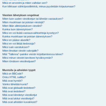
Mikä on arvonimi ja miten vaihdan sen?
Kun klikkaan sähköpostilinkkiä, minua pyydetään kirjautumaan?
Viestien lähetyksen ongelmat
Miten luon uuden viestiketjun tai lähetän vastauksen?
Miten muokkaan tai poistan viestejä?
Miten liitän allekirjoituksen viestiini?
Kuinka luon äänestyksen?
Miksi en voi lisätä vastausvaihtoehtoja kyselyyn?
Kuinka muokkaan tai poistan äänestyksen?
Miksi en pääse alueelle?
Miksi en voi liittää tiedostoja?
Miksi sain varoituksen?
Miten ilmoitan viestin valvojalle?
Mitä “Tallenna”-painike viestin kirjoittamisessa tekee?
Miksi minun viestini tarvitsee hyväksynnän?
Miten tönäisen viestiketjuani?
Muotoilu ja aiheiden tyypit
Mikä on BBCode?
Onko HTML sallittu?
Mitä ovat hymiöt?
Voinko lähettää kuvia?
Mitä ovat globaalit tiedotteet?
Mitä ovat tiedotteet?
Mitä ovat kiinnitetyt viestiketjut
Mitä ovat lukitut viestiketjut?
Mitä ovat aiheiden kuvakkeet?