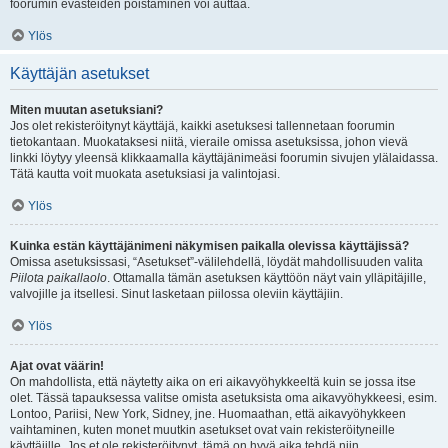
foorumin evästeiden poistaminen voi auttaa.
Ylös
Käyttäjän asetukset
Miten muutan asetuksiani?
Jos olet rekisteröitynyt käyttäjä, kaikki asetuksesi tallennetaan foorumin
tietokantaan. Muokataksesi niitä, vieraile omissa asetuksissa, johon vievä
linkki löytyy yleensä klikkaamalla käyttäjänimeäsi foorumin sivujen ylälaidassa.
Tätä kautta voit muokata asetuksiasi ja valintojasi.
Ylös
Kuinka estän käyttäjänimeni näkymisen paikalla olevissa käyttäjissä?
Omissa asetuksissasi, “Asetukset”-välilehdellä, löydät mahdollisuuden valita
Piilota paikallaolo
. Ottamalla tämän asetuksen käyttöön näyt vain ylläpitäjille,
valvojille ja itsellesi. Sinut lasketaan piilossa oleviin käyttäjiin.
Ylös
Ajat ovat väärin!
On mahdollista, että näytetty aika on eri aikavyöhykkeeltä kuin se jossa itse
olet. Tässä tapauksessa valitse omista asetuksista oma aikavyöhykkeesi, esim.
Lontoo, Pariisi, New York, Sidney, jne. Huomaathan, että aikavyöhykkeen
vaihtaminen, kuten monet muutkin asetukset ovat vain rekisteröityneille
käyttäjille. Jos et ole rekisteröitynyt, tämä on hyvä aika tehdä niin.