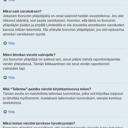
Ylös
Miksi sain varoituksen?
Jokaisen foorumin ylläpitäjällä on omat säännöt heidän sivustollensa. Jos olet
rikkonut sääntöä, voit saada varoituksen. Huomioi, että tämä on foorumin
ylläpitäjän päätös ja phpBB Limitedillä ei ole sivustolla annettavien varoitusten
kanssa mitään tekemistä. Ota yhteyttä foorumin ylläpitäjään, jos olet epävarma
annetun varoituksen syystä.
Ylös
Miten ilmoitan viestin valvojalle?
Jos foorumin ylläpitäjä on sallinut sen, sinun pitäisi nähdä raportointipainike
viestin yhteydessä. Tämän klikkaaminen vie sinut viestin raportoinnin
vaiheiden läpi.
Ylös
Mitä “Tallenna”-painike viestin kirjoittamisessa tekee?
Tämän avulla on mahdollista tallentaa luonnoksia, jotka voit kirjoittaa loppuun
ja lähettää myöhemmin. Avataksesi tallennetun luonnoksen, vieraile komissa
asetuksissa.
Ylös
Miksi minun viestini tarvitsee hyväksynnän?