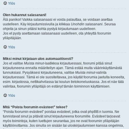
Ylös
Olen hukannut salasanani!
Älä panikoi! Vaikka salasanaasi ei voida palauttaa, se voidaan asettaa
uudelleen. Käy kirjautumissivulla ja klikkaa
Unohdin salasanani
. Seuraa
ohjeita ja sinun pitäisi kohta pystyä kirjautumaan uudelleen.
Jos et pysty asettamaan salasanaasi uudelleen, ota yhteyttä foorumin
ylläpitäjään.
Ylös
Miksi minut kirjataan ulos automaattisesti?
Jos et valitse
Muista minut
-laatikkoa kirjautuessasi, foorumi pitää sinut
kirjautuneena ennalta määritellyn ajan. Tämä estää muita väärinkäyttämästä
tunnuksiasi. Pysyäksesi kirjautuneena, valitse
Muista minut
-valinta
kirjautuessasi. Tämä ei ole suositeltavaa, jos käytät foorumia jaetulta koneelta,
esim. kirjastossa, nettikahvilassa tai koulun tietokoneluokassa. Jos et näe tätä
valintaa, foorumin ylläpitäjä on estänyt tämän toiminnon käyttämisen.
Ylös
Mitä “Poista foorumin evästeet” tekee?
“Poista foorumin evästeet” poistaa evästeet, jotka ovat phpBB:n luomia. Ne
tunnistavat sinut ja pitävät sinut kirjautuneena foorumille. Evästeet tarjoavat
myös toimintoja, kuten luettujen seurantaa, jos ne ovat foorumin ylläpitäjän
käyttöönottamia. Jos sinulla on sisään tai uloskirjautumisen kanssa ongelmia,