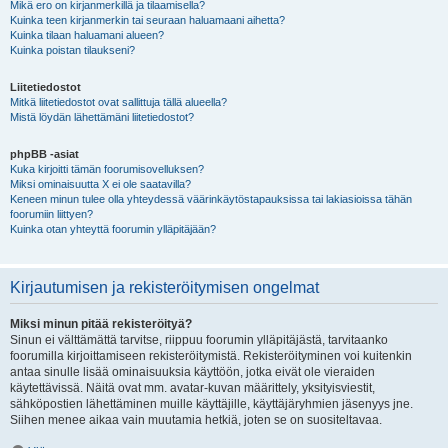
Mikä ero on kirjanmerkillä ja tilaamisella?
Kuinka teen kirjanmerkin tai seuraan haluamaani aihetta?
Kuinka tilaan haluamani alueen?
Kuinka poistan tilaukseni?
Liitetiedostot
Mitkä liitetiedostot ovat sallittuja tällä alueella?
Mistä löydän lähettämäni liitetiedostot?
phpBB -asiat
Kuka kirjoitti tämän foorumisovelluksen?
Miksi ominaisuutta X ei ole saatavilla?
Keneen minun tulee olla yhteydessä väärinkäytöstapauksissa tai lakiasioissa tähän
foorumiin liittyen?
Kuinka otan yhteyttä foorumin ylläpitäjään?
Kirjautumisen ja rekisteröitymisen ongelmat
Miksi minun pitää rekisteröityä?
Sinun ei välttämättä tarvitse, riippuu foorumin ylläpitäjästä, tarvitaanko
foorumilla kirjoittamiseen rekisteröitymistä. Rekisteröityminen voi kuitenkin
antaa sinulle lisää ominaisuuksia käyttöön, jotka eivät ole vieraiden
käytettävissä. Näitä ovat mm. avatar-kuvan määrittely, yksityisviestit,
sähköpostien lähettäminen muille käyttäjille, käyttäjäryhmien jäsenyys jne.
Siihen menee aikaa vain muutamia hetkiä, joten se on suositeltavaa.