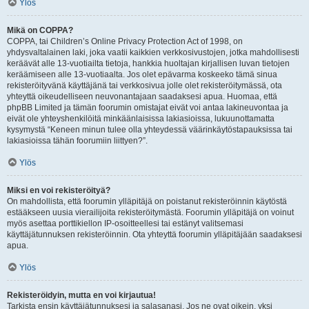
Ylös
Mikä on COPPA?
COPPA, tai Children’s Online Privacy Protection Act of 1998, on
yhdysvaltalainen laki, joka vaatii kaikkien verkkosivustojen, jotka mahdollisesti
keräävät alle 13-vuotiailta tietoja, hankkia huoltajan kirjallisen luvan tietojen
keräämiseen alle 13-vuotiaalta. Jos olet epävarma koskeeko tämä sinua
rekisteröityvänä käyttäjänä tai verkkosivua jolle olet rekisteröitymässä, ota
yhteyttä oikeudelliseen neuvonantajaan saadaksesi apua. Huomaa, että
phpBB Limited ja tämän foorumin omistajat eivät voi antaa lakineuvontaa ja
eivät ole yhteyshenkilöitä minkäänlaisissa lakiasioissa, lukuunottamatta
kysymystä “Keneen minun tulee olla yhteydessä väärinkäytöstapauksissa tai
lakiasioissa tähän foorumiin liittyen?”.
Ylös
Miksi en voi rekisteröityä?
On mahdollista, että foorumin ylläpitäjä on poistanut rekisteröinnin käytöstä
estääkseen uusia vierailijoita rekisteröitymästä. Foorumin ylläpitäjä on voinut
myös asettaa porttikiellon IP-osoitteellesi tai estänyt valitsemasi
käyttäjätunnuksen rekisteröinnin. Ota yhteyttä foorumin ylläpitäjään saadaksesi
apua.
Ylös
Rekisteröidyin, mutta en voi kirjautua!
Tarkista ensin käyttäjätunnuksesi ja salasanasi. Jos ne ovat oikein, yksi