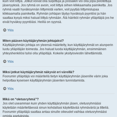
kuin voit liittyä. Jotkut voivat olla suljettuja ja joissakin voi olla jopa piilotettuja
jäsenyyksiä. Jos ryhmä on avoin, voit liittyä siihen klikkaamalla painiketta. Jos
ryhmä vaatii hyväksynnän liittymistä varten, voit pyytää liittymislupaa
klikkaamalla painiketta. Ryhmän johtajan täytyy hyväksyä pyyntösi ja hän
saattaa kysyä miksi haluat liittyä ryhmään. Älä häiriköi ryhmän ylläpitäjiä jos he
eivät hyväksy pyyntöäsi. Heillä on syynsä.
Ylös
Miten pääsen käyttäjäryhmän johtajaksi?
Käyttäjäryhmän johtaja on yleensä määritelty, kun käyttäjäryhmät on alunperin
luotu ylläpitäjän toimesta. Jos haluat luoda käyttäjäryhmän, ensimmäinen
yhteyshenkilösi tulisi olla ylläpitäjä. Kokeile yksityisviestin lähettämistä.
Ylös
Miksi jotkut käyttäjäryhmät näkyvät eri väreillä?
Foorumin ylläpitäjä voi määritellä tietyn käyttäjäryhmän jäsenille värin joka
helpottaa kyseisen käyttäjäryhmän jäsenten tunnistamista.
Ylös
Mikä on “oletusryhmä”?
Jos olet useamman kuin yhden käyttäjäryhmän jäsen, oletusryhmääsi
käytetään määriteltäessä sinun kohdallasi käytettävää ryhmäväriä ja titteliä.
Foorumin ylläpitäjä saattaa antaa sinulle oikeudet vaihtaa oletusryhmääsi
omista asetuksista.