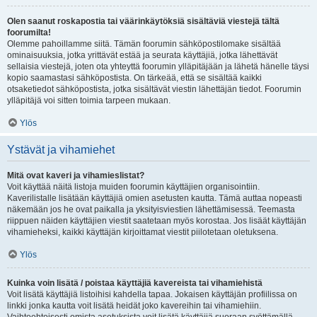
Olen saanut roskapostia tai väärinkäytöksiä sisältäviä viestejä tältä
foorumilta!
Olemme pahoillamme siitä. Tämän foorumin sähköpostilomake sisältää
ominaisuuksia, jotka yrittävät estää ja seurata käyttäjiä, jotka lähettävät
sellaisia viestejä, joten ota yhteyttä foorumin ylläpitäjään ja lähetä hänelle täysi
kopio saamastasi sähköpostista. On tärkeää, että se sisältää kaikki
otsaketiedot sähköpostista, jotka sisältävät viestin lähettäjän tiedot. Foorumin
ylläpitäjä voi sitten toimia tarpeen mukaan.
Ylös
Ystävät ja vihamiehet
Mitä ovat kaveri ja vihamieslistat?
Voit käyttää näitä listoja muiden foorumin käyttäjien organisointiin.
Kaverilistalle lisätään käyttäjiä omien asetusten kautta. Tämä auttaa nopeasti
näkemään jos he ovat paikalla ja yksityisviestien lähettämisessä. Teemasta
riippuen näiden käyttäjien viestit saatetaan myös korostaa. Jos lisäät käyttäjän
vihamieheksi, kaikki käyttäjän kirjoittamat viestit piilotetaan oletuksena.
Ylös
Kuinka voin lisätä / poistaa käyttäjiä kavereista tai vihamiehistä
Voit lisätä käyttäjiä listoihisi kahdella tapaa. Jokaisen käyttäjän profiilissa on
linkki jonka kautta voit lisätä heidät joko kavereihin tai vihamiehiin.