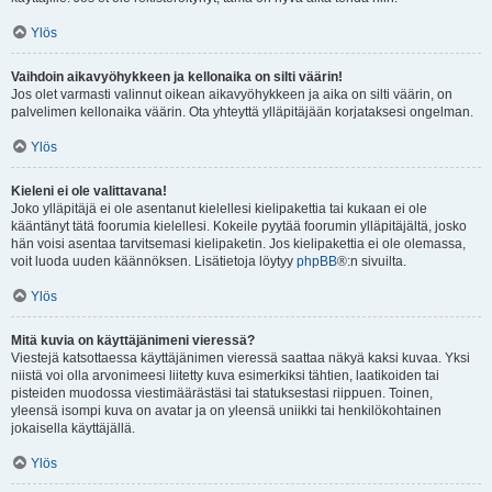
Ylös
Vaihdoin aikavyöhykkeen ja kellonaika on silti väärin!
Jos olet varmasti valinnut oikean aikavyöhykkeen ja aika on silti väärin, on
palvelimen kellonaika väärin. Ota yhteyttä ylläpitäjään korjataksesi ongelman.
Ylös
Kieleni ei ole valittavana!
Joko ylläpitäjä ei ole asentanut kielellesi kielipakettia tai kukaan ei ole
kääntänyt tätä foorumia kielellesi. Kokeile pyytää foorumin ylläpitäjältä, josko
hän voisi asentaa tarvitsemasi kielipaketin. Jos kielipakettia ei ole olemassa,
voit luoda uuden käännöksen. Lisätietoja löytyy
phpBB
®:n sivuilta.
Ylös
Mitä kuvia on käyttäjänimeni vieressä?
Viestejä katsottaessa käyttäjänimen vieressä saattaa näkyä kaksi kuvaa. Yksi
niistä voi olla arvonimeesi liitetty kuva esimerkiksi tähtien, laatikoiden tai
pisteiden muodossa viestimäärästäsi tai statuksestasi riippuen. Toinen,
yleensä isompi kuva on avatar ja on yleensä uniikki tai henkilökohtainen
jokaisella käyttäjällä.
Ylös