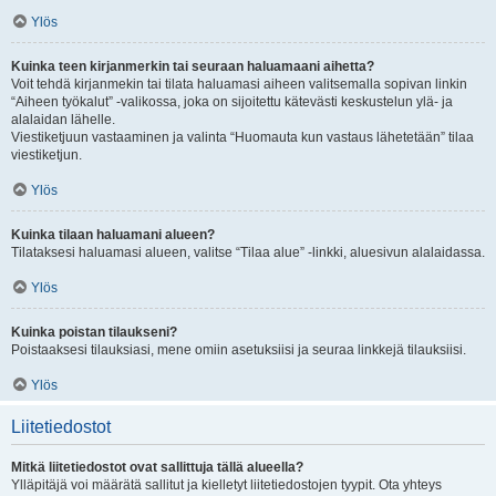
Ylös
Kuinka teen kirjanmerkin tai seuraan haluamaani aihetta?
Voit tehdä kirjanmekin tai tilata haluamasi aiheen valitsemalla sopivan linkin
“Aiheen työkalut” -valikossa, joka on sijoitettu kätevästi keskustelun ylä- ja
alalaidan lähelle.
Viestiketjuun vastaaminen ja valinta “Huomauta kun vastaus lähetetään” tilaa
viestiketjun.
Ylös
Kuinka tilaan haluamani alueen?
Tilataksesi haluamasi alueen, valitse “Tilaa alue” -linkki, aluesivun alalaidassa.
Ylös
Kuinka poistan tilaukseni?
Poistaaksesi tilauksiasi, mene omiin asetuksiisi ja seuraa linkkejä tilauksiisi.
Ylös
Liitetiedostot
Mitkä liitetiedostot ovat sallittuja tällä alueella?
Ylläpitäjä voi määrätä sallitut ja kielletyt liitetiedostojen tyypit. Ota yhteys