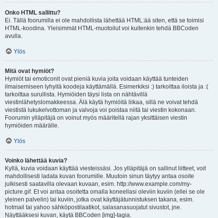
Onko HTML sallittu?
Ei. Tällä foorumilla ei ole mahdollista lähettää HTML:ää siten, että se toimisi
HTML-koodina. Yleisimmät HTML-muotoilut voi kuitenkin tehdä BBCoden
avulla.
Ylös
Mitä ovat hymiöt?
Hymiöt tai emoticonit ovat pieniä kuvia joita voidaan käyttää tunteiden
ilmaisemiseen lyhyitä koodeja käyttämällä. Esimerkiksi :) tarkoittaa iloista ja :(
tarkoittaa surullista. Hymiöiden täysi lista on nähtävillä
viestinlähetyslomakkeessa. Älä käytä hymiöitä liikaa, sillä ne voivat tehdä
viestistä lukukelvottoman ja valvoja voi poistaa niitä tai viestin kokonaan.
Foorumin ylläpitäjä on voinut myös määritellä rajan yksittäisen viestin
hymiöiden määrälle.
Ylös
Voinko lähettää kuvia?
Kyllä, kuvia voidaan käyttää viesteissäsi. Jos ylläpitäjä on sallinut liitteet, voit
mahdollisesti ladata kuvan foorumille. Muutoin sinun täytyy antaa osoite
julkisesti saatavilla olevaan kuvaan, esim. http://www.example.com/my-
picture.gif. Et voi antaa osoitetta omalla koneellasi oleviin kuviin (ellei se ole
yleinen palvelin) tai kuviin, jotka ovat käyttäjätunnistuksen takana, esim.
hotmail tai yahoo sähköpostilaatikot, salasanasuojatut sivustot, jne.
Näyttääksesi kuvan, käytä BBCoden [img]-tagia.