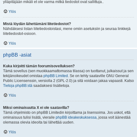
ylläpitäjään mikäli et ole varma mitkä tiedostot ovat sallittuja..
Ylös
Mistä löydän lähettämäni liitetiedostot?
Nähdäksesi listan liitetiedostoistasi, mene omiin asetuksiin ja seuraa linkkejä
liitetiedostot-osioon.
Ylös
phpBB -asiat
Kuka kirjoitti tämän foorumisovelluksen?
Tämä sovellus (sen muokkaamattomassa tilassa) on tuottanut, julkaissut ja sen
tekijänoikeudet omistaa
phpBB Limited
. Se on tehty saataville GNU General
Public Licensenssin, versiolla 2 (GPL-2.0) ja sitä voidaan jakaa vapaasti. Katso
Tietoja phpBB:stä
saadaksesi lisätietoja.
Ylös
Miksi ominaisuutta X ei ole saatavilla?
Tämä ohjelmisto on phpBB Limitedin kirjoittama ja lisensoima. Jos uskot, että
ominaisuus tulisi lisätä, vieraile
phpBB ideakeskuksessa
, jossa voit äänestää
olemassa olevia ideoita tai lähettää uuden.
Ylös