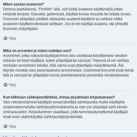
Miten asetan avataren?
Omissa asetuksissa, “Profiilin” alla, voit lisätä avataren käyttämällä jotain
neljästä tavasta: Gravatar, galleriasta, käyttää kuvaa muualta tai ladata kuvan.
Foorumin ylläpitäjä päättää otetaanko avataret käyttöön ja valitsee mitkä
avatarien käyttöönottotavat sallitaan. Jos et voi käyttää avataria, ota yhteyttä
foorumin ylläpitäjään.
Ylös
Mikä on arvonimi ja miten vaihdan sen?
Arvonimet, jotka näkyvät käyttäjänimesi alla osoittavat kirjoittamiesi viestien
määrän tai tietyt käyttäjät, kuten ylläpitäjät tai valvojat. Yleensä et voi vaihtaa
minkään arvonimen tekstiä, sillä nämä ovat ylläpitäjän määrittelemiä. Älä
kirjoita viestejä vain parantaaksesi arvonimeäsi. Useimmat foorumit eivät siedä
tätä ja valvojat tai ylläpitäjät voivat yksinkertaisesti pienentää viestilaskuriasi.
Ylös
Kun klikkaan sähköpostilinkkiä, minua pyydetään kirjautumaan?
Vain rekisteröityneet käyttäjät voivat lähettää sähköpostia muille käyttäjille
sisäänrakennetulla sähköpostilomakkeella ja vain jos ylläpitäjä sallii tämän
ominaisuuden. Kirjautuminen vaaditaan, jotta tunnistautumattomat käyttäjät
eivät voisi väärinkäyttää sähköpostijärjestelmää.
Ylös