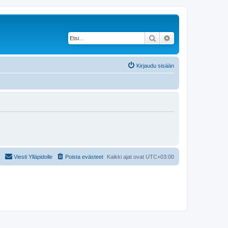
Etsi
Tarkennettu haku
Kirjaudu sisään
Viesti Ylläpidolle
Poista evästeet
Kaikki ajat ovat
UTC+03:00