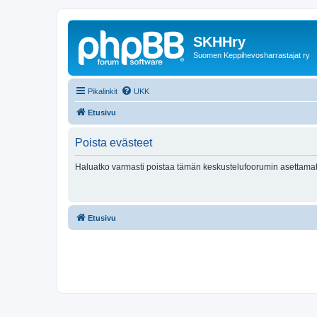
SKHHry
Suomen Keppihevosharrastajat ry
Pikalinkit
UKK
Etusivu
Poista evästeet
Haluatko varmasti poistaa tämän keskustelufoorumin asettamat
Etusivu