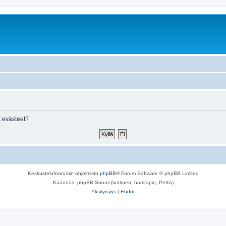
 evästeet?
Keskustelufoorumin ohjelmisto
phpBB
® Forum Software © phpBB Limited
Käännös: phpBB Suomi (lurttinen, harritapio, Pettis)
Yksityisyys
|
Ehdot