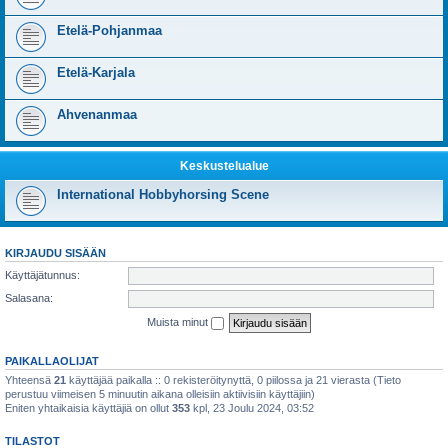
Etelä-Pohjanmaa
Etelä-Karjala
Ahvenanmaa
Keskustelualue
International Hobbyhorsing Scene
KIRJAUDU SISÄÄN
Käyttäjätunnus:
Salasana:
Muista minut
PAIKALLAOLIJAT
Yhteensä
21
käyttäjää paikalla :: 0 rekisteröitynyttä, 0 piilossa ja 21 vierasta (Tieto
perustuu viimeisen 5 minuutin aikana olleisiin aktiivisiin käyttäjiin)
Eniten yhtaikaisia käyttäjiä on ollut
353
kpl, 23 Joulu 2024, 03:52
TILASTOT