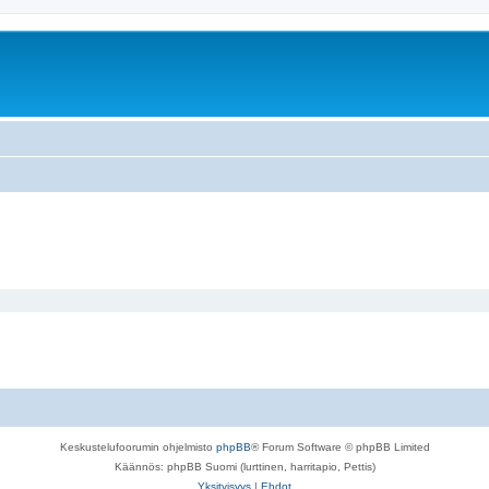
Keskustelufoorumin ohjelmisto
phpBB
® Forum Software © phpBB Limited
Käännös: phpBB Suomi (lurttinen, harritapio, Pettis)
Yksityisyys
|
Ehdot