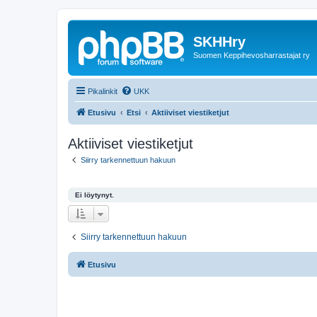
SKHHry
Suomen Keppihevosharrastajat ry
Pikalinkit
UKK
Etusivu
Etsi
Aktiiviset viestiketjut
Aktiiviset viestiketjut
Siirry tarkennettuun hakuun
Ei löytynyt.
Siirry tarkennettuun hakuun
Etusivu