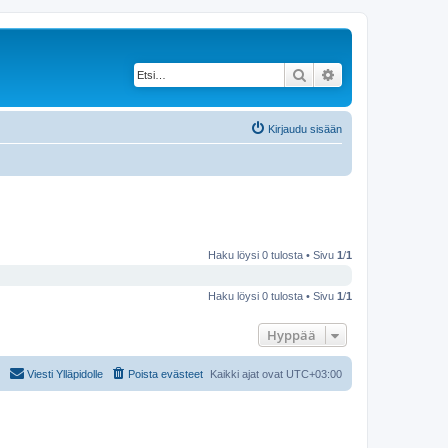
Etsi
Tarkennettu haku
Kirjaudu sisään
Haku löysi 0 tulosta • Sivu
1
/
1
Haku löysi 0 tulosta • Sivu
1
/
1
Hyppää
Viesti Ylläpidolle
Poista evästeet
Kaikki ajat ovat
UTC+03:00