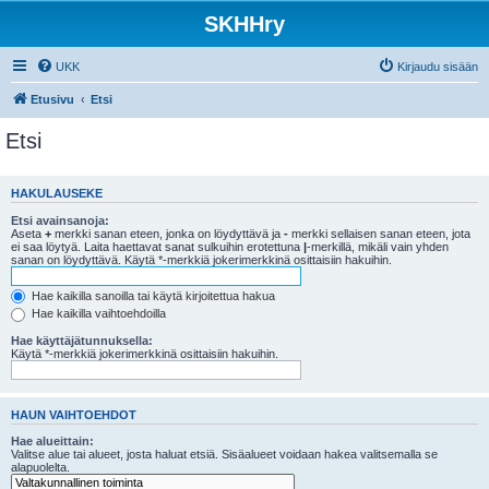
SKHHry
UKK
Kirjaudu sisään
Etusivu
Etsi
Etsi
HAKULAUSEKE
Etsi avainsanoja:
Aseta
+
merkki sanan eteen, jonka on löydyttävä ja
-
merkki sellaisen sanan eteen, jota
ei saa löytyä. Laita haettavat sanat sulkuihin erotettuna
|
-merkillä, mikäli vain yhden
sanan on löydyttävä. Käytä *-merkkiä jokerimerkkinä osittaisiin hakuihin.
Hae kaikilla sanoilla tai käytä kirjoitettua hakua
Hae kaikilla vaihtoehdoilla
Hae käyttäjätunnuksella:
Käytä *-merkkiä jokerimerkkinä osittaisiin hakuihin.
HAUN VAIHTOEHDOT
Hae alueittain:
Valitse alue tai alueet, josta haluat etsiä. Sisäalueet voidaan hakea valitsemalla se
alapuolelta.