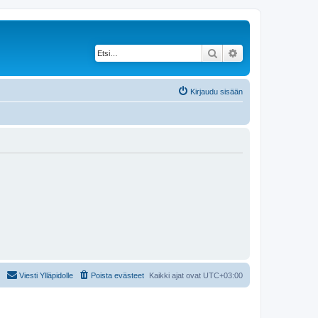
Etsi
Tarkennettu haku
Kirjaudu sisään
Viesti Ylläpidolle
Poista evästeet
Kaikki ajat ovat
UTC+03:00