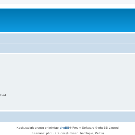
ertaa
Keskustelufoorumin ohjelmisto
phpBB
® Forum Software © phpBB Limited
Käännös: phpBB Suomi (lurttinen, harritapio, Pettis)