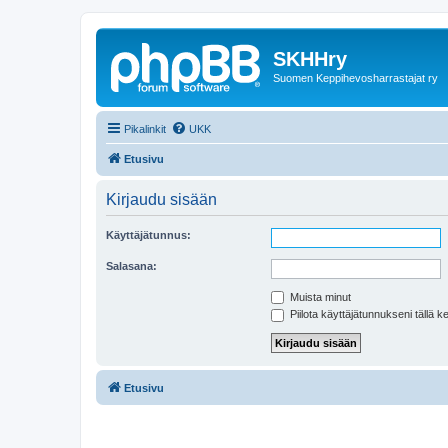
SKHHry
Suomen Keppihevosharrastajat ry
Pikalinkit
UKK
Etusivu
Kirjaudu sisään
Käyttäjätunnus:
Salasana:
Muista minut
Piilota käyttäjätunnukseni tällä k
Etusivu