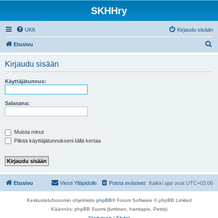
SKHHry
UKK
Kirjaudu sisään
E
Etusivu
t
Kirjaudu sisään
s
i
Käyttäjätunnus:
Salasana:
Muista minut
Piilota käyttäjätunnukseni tällä kertaa
Etusivu
Viesti Ylläpidolle
Poista evästeet
Kaikki ajat ovat
UTC+03:00
Keskustelufoorumin ohjelmisto
phpBB
® Forum Software © phpBB Limited
Käännös: phpBB Suomi (lurttinen, harritapio, Pettis)
Yksityisyys
|
Ehdot