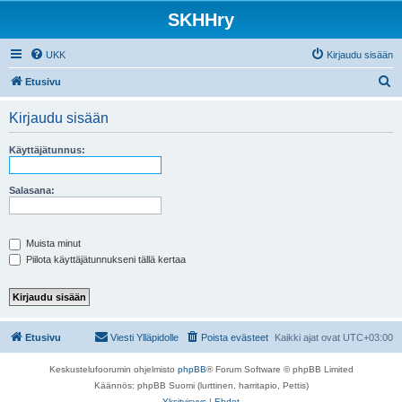
SKHHry
UKK
Kirjaudu sisään
E
Etusivu
t
Kirjaudu sisään
s
i
Käyttäjätunnus:
Salasana:
Muista minut
Piilota käyttäjätunnukseni tällä kertaa
Etusivu
Viesti Ylläpidolle
Poista evästeet
Kaikki ajat ovat
UTC+03:00
Keskustelufoorumin ohjelmisto
phpBB
® Forum Software © phpBB Limited
Käännös: phpBB Suomi (lurttinen, harritapio, Pettis)
Yksityisyys
|
Ehdot