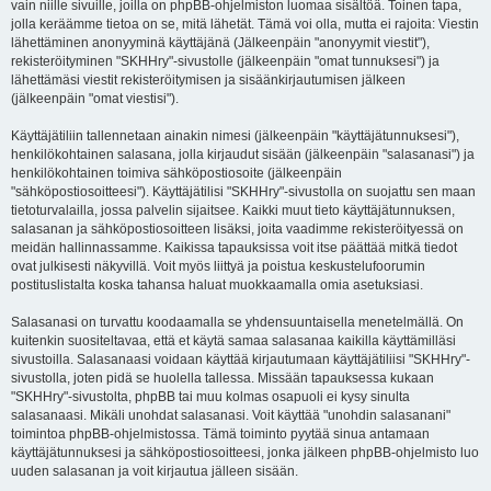
vain niille sivuille, joilla on phpBB-ohjelmiston luomaa sisältöä. Toinen tapa,
jolla keräämme tietoa on se, mitä lähetät. Tämä voi olla, mutta ei rajoita: Viestin
lähettäminen anonyyminä käyttäjänä (Jälkeenpäin "anonyymit viestit"),
rekisteröityminen "SKHHry"-sivustolle (jälkeenpäin "omat tunnuksesi") ja
lähettämäsi viestit rekisteröitymisen ja sisäänkirjautumisen jälkeen
(jälkeenpäin "omat viestisi").
Käyttäjätiliin tallennetaan ainakin nimesi (jälkeenpäin "käyttäjätunnuksesi"),
henkilökohtainen salasana, jolla kirjaudut sisään (jälkeenpäin "salasanasi") ja
henkilökohtainen toimiva sähköpostiosoite (jälkeenpäin
"sähköpostiosoitteesi"). Käyttäjätilisi "SKHHry"-sivustolla on suojattu sen maan
tietoturvalailla, jossa palvelin sijaitsee. Kaikki muut tieto käyttäjätunnuksen,
salasanan ja sähköpostiosoitteen lisäksi, joita vaadimme rekisteröityessä on
meidän hallinnassamme. Kaikissa tapauksissa voit itse päättää mitkä tiedot
ovat julkisesti näkyvillä. Voit myös liittyä ja poistua keskustelufoorumin
postituslistalta koska tahansa haluat muokkaamalla omia asetuksiasi.
Salasanasi on turvattu koodaamalla se yhdensuuntaisella menetelmällä. On
kuitenkin suositeltavaa, että et käytä samaa salasanaa kaikilla käyttämilläsi
sivustoilla. Salasanaasi voidaan käyttää kirjautumaan käyttäjätiliisi "SKHHry"-
sivustolla, joten pidä se huolella tallessa. Missään tapauksessa kukaan
"SKHHry"-sivustolta, phpBB tai muu kolmas osapuoli ei kysy sinulta
salasanaasi. Mikäli unohdat salasanasi. Voit käyttää "unohdin salasanani"
toimintoa phpBB-ohjelmistossa. Tämä toiminto pyytää sinua antamaan
käyttäjätunnuksesi ja sähköpostiosoitteesi, jonka jälkeen phpBB-ohjelmisto luo
uuden salasanan ja voit kirjautua jälleen sisään.