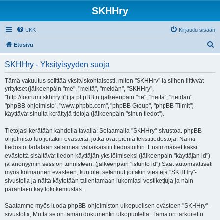
SKHHry
UKK
Kirjaudu sisään
E
Etusivu
t
SKHHry - Yksityisyyden suoja
s
i
Tämä vakuutus selittää yksityiskohtaisesti, miten "SKHHry" ja siihen liittyvät
yritykset (jälkeenpäin "me", "meitä", "meidän", "SKHHry",
"http://foorumi.skhhry.fi") ja phpBB:n (jälkeenpäin "he", "heitä", "heidän",
"phpBB-ohjelmisto", "www.phpbb.com", "phpBB Group", "phpBB Tiimit")
käyttävät sinulta kerättyjä tietoja (jälkeenpäin "sinun tiedot").
Tietojasi kerätään kahdella tavalla: Selaamalla "SKHHry"-sivustoa. phpBB-
ohjelmisto luo joitakin evästeitä, jotka ovat pieniä tekstitiedostoja. Nämä
tiedostot ladataan selaimesi väliaikaisiin tiedostoihin. Ensimmäiset kaksi
evästettä sisältävät tiedon käyttäjän yksilöimiseksi (jälkeenpäin "käyttäjän id")
ja anonyymin session tunnisteen. (jälkeenpäin "istunto id") Saat automaattiseti
myös kolmannen evästeen, kun olet selannut joitakin viestejä "SKHHry"-
sivustolla ja näitä käytetään tallentamaan lukemiasi vestiketjuja ja näin
parantaen käyttökokemustasi.
Saatamme myös luoda phpBB-ohjelmiston ulkopuolisen evästeen "SKHHry"-
sivustolta, Mutta se on tämän dokumentin ulkopuolella. Tämä on tarkoitettu