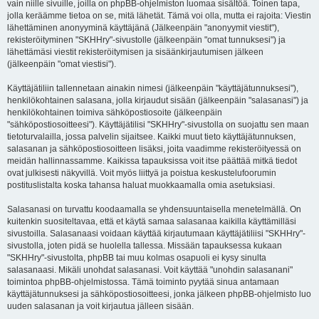
vain niille sivuille, joilla on phpBB-ohjelmiston luomaa sisältöä. Toinen tapa,
jolla keräämme tietoa on se, mitä lähetät. Tämä voi olla, mutta ei rajoita: Viestin
lähettäminen anonyyminä käyttäjänä (Jälkeenpäin "anonyymit viestit"),
rekisteröityminen "SKHHry"-sivustolle (jälkeenpäin "omat tunnuksesi") ja
lähettämäsi viestit rekisteröitymisen ja sisäänkirjautumisen jälkeen
(jälkeenpäin "omat viestisi").
Käyttäjätiliin tallennetaan ainakin nimesi (jälkeenpäin "käyttäjätunnuksesi"),
henkilökohtainen salasana, jolla kirjaudut sisään (jälkeenpäin "salasanasi") ja
henkilökohtainen toimiva sähköpostiosoite (jälkeenpäin
"sähköpostiosoitteesi"). Käyttäjätilisi "SKHHry"-sivustolla on suojattu sen maan
tietoturvalailla, jossa palvelin sijaitsee. Kaikki muut tieto käyttäjätunnuksen,
salasanan ja sähköpostiosoitteen lisäksi, joita vaadimme rekisteröityessä on
meidän hallinnassamme. Kaikissa tapauksissa voit itse päättää mitkä tiedot
ovat julkisesti näkyvillä. Voit myös liittyä ja poistua keskustelufoorumin
postituslistalta koska tahansa haluat muokkaamalla omia asetuksiasi.
Salasanasi on turvattu koodaamalla se yhdensuuntaisella menetelmällä. On
kuitenkin suositeltavaa, että et käytä samaa salasanaa kaikilla käyttämilläsi
sivustoilla. Salasanaasi voidaan käyttää kirjautumaan käyttäjätiliisi "SKHHry"-
sivustolla, joten pidä se huolella tallessa. Missään tapauksessa kukaan
"SKHHry"-sivustolta, phpBB tai muu kolmas osapuoli ei kysy sinulta
salasanaasi. Mikäli unohdat salasanasi. Voit käyttää "unohdin salasanani"
toimintoa phpBB-ohjelmistossa. Tämä toiminto pyytää sinua antamaan
käyttäjätunnuksesi ja sähköpostiosoitteesi, jonka jälkeen phpBB-ohjelmisto luo
uuden salasanan ja voit kirjautua jälleen sisään.