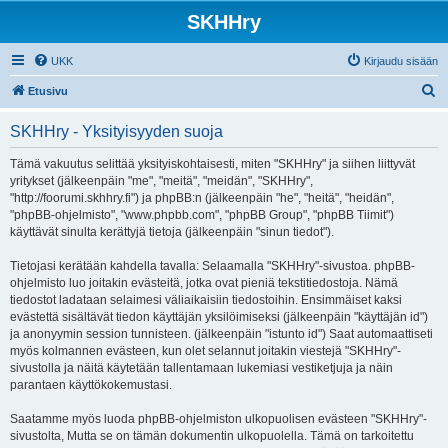
SKHHry
UKK
Kirjaudu sisään
E
Etusivu
t
SKHHry - Yksityisyyden suoja
s
i
Tämä vakuutus selittää yksityiskohtaisesti, miten "SKHHry" ja siihen liittyvät
yritykset (jälkeenpäin "me", "meitä", "meidän", "SKHHry",
"http://foorumi.skhhry.fi") ja phpBB:n (jälkeenpäin "he", "heitä", "heidän",
"phpBB-ohjelmisto", "www.phpbb.com", "phpBB Group", "phpBB Tiimit")
käyttävät sinulta kerättyjä tietoja (jälkeenpäin "sinun tiedot").
Tietojasi kerätään kahdella tavalla: Selaamalla "SKHHry"-sivustoa. phpBB-
ohjelmisto luo joitakin evästeitä, jotka ovat pieniä tekstitiedostoja. Nämä
tiedostot ladataan selaimesi väliaikaisiin tiedostoihin. Ensimmäiset kaksi
evästettä sisältävät tiedon käyttäjän yksilöimiseksi (jälkeenpäin "käyttäjän id")
ja anonyymin session tunnisteen. (jälkeenpäin "istunto id") Saat automaattiseti
myös kolmannen evästeen, kun olet selannut joitakin viestejä "SKHHry"-
sivustolla ja näitä käytetään tallentamaan lukemiasi vestiketjuja ja näin
parantaen käyttökokemustasi.
Saatamme myös luoda phpBB-ohjelmiston ulkopuolisen evästeen "SKHHry"-
sivustolta, Mutta se on tämän dokumentin ulkopuolella. Tämä on tarkoitettu