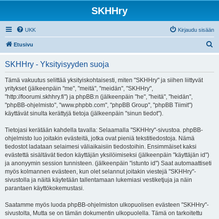
SKHHry
UKK
Kirjaudu sisään
E
Etusivu
t
SKHHry - Yksityisyyden suoja
s
i
Tämä vakuutus selittää yksityiskohtaisesti, miten "SKHHry" ja siihen liittyvät
yritykset (jälkeenpäin "me", "meitä", "meidän", "SKHHry",
"http://foorumi.skhhry.fi") ja phpBB:n (jälkeenpäin "he", "heitä", "heidän",
"phpBB-ohjelmisto", "www.phpbb.com", "phpBB Group", "phpBB Tiimit")
käyttävät sinulta kerättyjä tietoja (jälkeenpäin "sinun tiedot").
Tietojasi kerätään kahdella tavalla: Selaamalla "SKHHry"-sivustoa. phpBB-
ohjelmisto luo joitakin evästeitä, jotka ovat pieniä tekstitiedostoja. Nämä
tiedostot ladataan selaimesi väliaikaisiin tiedostoihin. Ensimmäiset kaksi
evästettä sisältävät tiedon käyttäjän yksilöimiseksi (jälkeenpäin "käyttäjän id")
ja anonyymin session tunnisteen. (jälkeenpäin "istunto id") Saat automaattiseti
myös kolmannen evästeen, kun olet selannut joitakin viestejä "SKHHry"-
sivustolla ja näitä käytetään tallentamaan lukemiasi vestiketjuja ja näin
parantaen käyttökokemustasi.
Saatamme myös luoda phpBB-ohjelmiston ulkopuolisen evästeen "SKHHry"-
sivustolta, Mutta se on tämän dokumentin ulkopuolella. Tämä on tarkoitettu