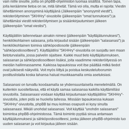
vain niille sivuille, joilla on phpBB-ohjelmiston luomaa sisältöä. Toinen tapa,
jolla keräämme tietoa on se, mitä lähetät. Tämä voi olla, mutta ei rajoita: Viestin
lähettäminen anonyyminä käyttäjänä (Jälkeenpäin "anonyymit viestit"),
rekisteröityminen "SKHHry"-sivustolle (jälkeenpäin "omat tunnuksesi") ja
lähettämäsi viestit rekisteröitymisen ja sisäänkirjautumisen jälkeen
(jälkeenpäin "omat viestisi").
Käyttäjätiliin tallennetaan ainakin nimesi (jälkeenpäin "käyttäjätunnuksesi"),
henkilökohtainen salasana, jolla kirjaudut sisään (jälkeenpäin "salasanasi") ja
henkilökohtainen toimiva sähköpostiosoite (jälkeenpäin
"sähköpostiosoitteesi"). Käyttäjätilisi "SKHHry"-sivustolla on suojattu sen maan
tietoturvalailla, jossa palvelin sijaitsee. Kaikki muut tieto käyttäjätunnuksen,
salasanan ja sähköpostiosoitteen lisäksi, joita vaadimme rekisteröityessä on
meidän hallinnassamme. Kaikissa tapauksissa voit itse päättää mitkä tiedot
ovat julkisesti näkyvillä. Voit myös liittyä ja poistua keskustelufoorumin
postituslistalta koska tahansa haluat muokkaamalla omia asetuksiasi.
Salasanasi on turvattu koodaamalla se yhdensuuntaisella menetelmällä. On
kuitenkin suositeltavaa, että et käytä samaa salasanaa kaikilla käyttämilläsi
sivustoilla. Salasanaasi voidaan käyttää kirjautumaan käyttäjätiliisi "SKHHry"-
sivustolla, joten pidä se huolella tallessa. Missään tapauksessa kukaan
"SKHHry"-sivustolta, phpBB tai muu kolmas osapuoli ei kysy sinulta
salasanaasi. Mikäli unohdat salasanasi. Voit käyttää "unohdin salasanani"
toimintoa phpBB-ohjelmistossa. Tämä toiminto pyytää sinua antamaan
käyttäjätunnuksesi ja sähköpostiosoitteesi, jonka jälkeen phpBB-ohjelmisto luo
uuden salasanan ja voit kirjautua jälleen sisään.