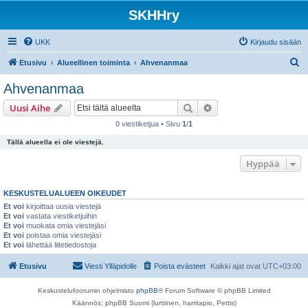
SKHHry
UKK
Kirjaudu sisään
E
Etusivu
Alueellinen toiminta
Ahvenanmaa
t
Ahvenanmaa
s
Etsi
Tarkennettu haku
Uusi Aihe
i
0 viestiketjua • Sivu
1
/
1
Tällä alueella ei ole viestejä.
Hyppää
KESKUSTELUALUEEN OIKEUDET
Et voi
kirjoittaa uusia viestejä
Et voi
vastata viestiketjuihin
Et voi
muokata omia viestejäsi
Et voi
poistaa omia viestejäsi
Et voi
lähettää liitetiedostoja
Etusivu
Viesti Ylläpidolle
Poista evästeet
Kaikki ajat ovat
UTC+03:00
Keskustelufoorumin ohjelmisto
phpBB
® Forum Software © phpBB Limited
Käännös: phpBB Suomi (lurttinen, harritapio, Pettis)