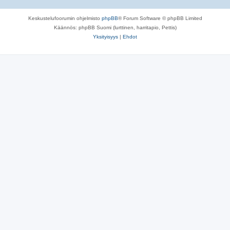
Keskustelufoorumin ohjelmisto
phpBB
® Forum Software © phpBB Limited
Käännös: phpBB Suomi (lurttinen, harritapio, Pettis)
Yksityisyys
|
Ehdot