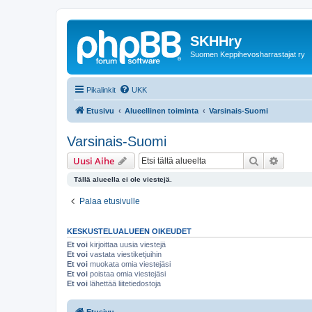
SKHHry
Suomen Keppihevosharrastajat ry
Pikalinkit
UKK
Etusivu
Alueellinen toiminta
Varsinais-Suomi
Varsinais-Suomi
Etsi
Tarken
Uusi Aihe
Tällä alueella ei ole viestejä.
Palaa etusivulle
KESKUSTELUALUEEN OIKEUDET
Et voi
kirjoittaa uusia viestejä
Et voi
vastata viestiketjuihin
Et voi
muokata omia viestejäsi
Et voi
poistaa omia viestejäsi
Et voi
lähettää liitetiedostoja