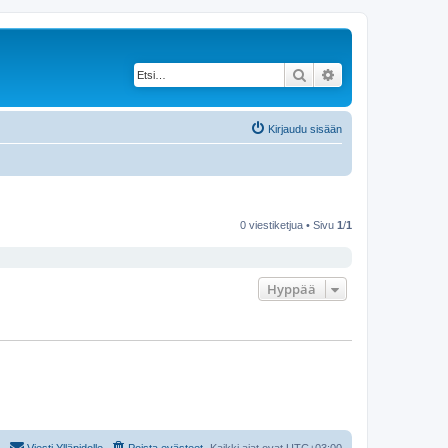
Etsi
Tarkennettu haku
Kirjaudu sisään
0 viestiketjua • Sivu
1
/
1
Hyppää