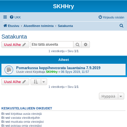
SKHHry
UKK
Kirjaudu sisään
E
Etusivu
Alueellinen toiminta
Satakunta
t
Satakunta
s
Etsi
Tarkennettu haku
Uusi Aihe
i
1 viestiketju • Sivu
1
/
1
Aiheet
Pomarkussa keppihevosrata lauantaina 7.9.2019
Uusin viesti Kirjoittaja
SKHHry
«
06 Syys 2019, 11:57
Uusi Aihe
1 viestiketju • Sivu
1
/
1
Hyppää
KESKUSTELUALUEEN OIKEUDET
Et voi
kirjoittaa uusia viestejä
Et voi
vastata viestiketjuihin
Et voi
muokata omia viestejäsi
Et voi
poistaa omia viestejäsi