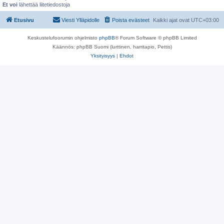
Et voi
lähettää liitetiedostoja
Etusivu
Viesti Ylläpidolle
Poista evästeet
Kaikki ajat ovat
UTC+03:00
Keskustelufoorumin ohjelmisto
phpBB
® Forum Software © phpBB Limited
Käännös: phpBB Suomi (lurttinen, harritapio, Pettis)
Yksityisyys
|
Ehdot